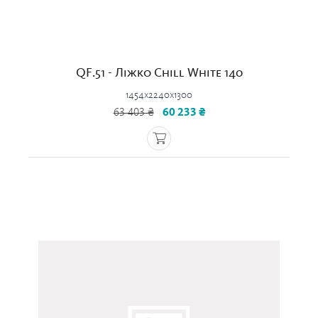
QF.51 - Ліжко Chill White 140
1454x2240x1300
63 403 ₴
60 233 ₴