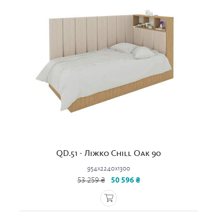
QD.51 - Ліжко Chill Oak 90
954x2240x1300
53 259 ₴
50 596 ₴