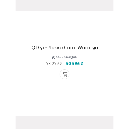
QD.51 - Ліжко Chill White 90
954x2240x1300
53 259 ₴
50 596 ₴