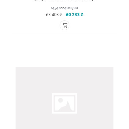
1454x2240x1300
63 403 ₴
60 233 ₴