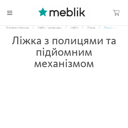
/
/
/
/
Головна сторінка
Меблі і аксесуари
Меблі
Ліжка
Ліжка з полицями
Ліжка з полицями та
підйомним
механізмом