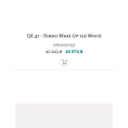
QE.41 - Ліжко Wake Up 120 White
1265x2051x537
47 341 ₴
44 974 ₴