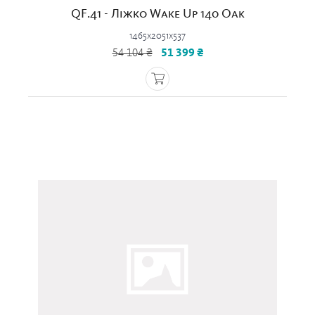
QF.41 - Ліжко Wake Up 140 Oak
1465x2051x537
54 104 ₴
51 399 ₴