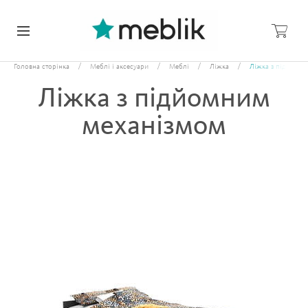
/
/
/
/
Головна сторінка
Меблі і аксесуари
Меблі
Ліжка
Ліжка з підйомн
Ліжка з підйомним
механізмом