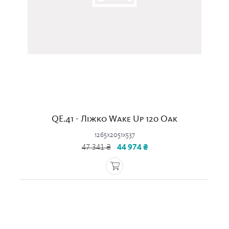
QE.41 - Ліжко Wake Up 120 Oak
1265x2051x537
47 341 ₴
44 974 ₴