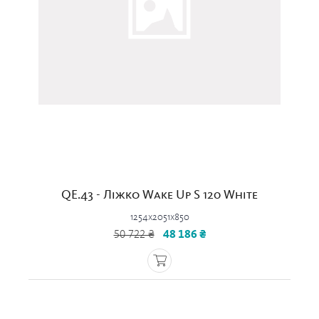
QE.43 - Ліжко Wake Up S 120 White
1254x2051x850
50 722 ₴
48 186 ₴