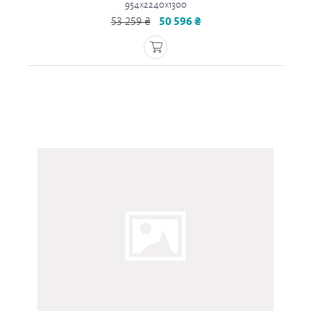
954x2240x1300
53 259 ₴
50 596 ₴