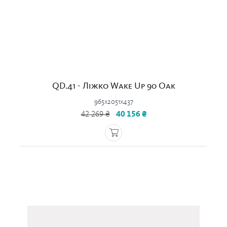
QD.41 - Ліжко Wake Up 90 Oak
965x2051x437
42 269 ₴
40 156 ₴