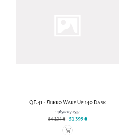
QF.41 - Ліжко Wake Up 140 Dark
1465x2051x537
54 104 ₴
51 399 ₴