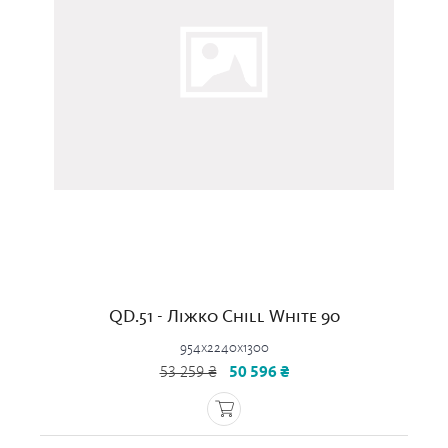
QD.51 - Ліжко Chill White 90
954x2240x1300
53 259 ₴
50 596 ₴