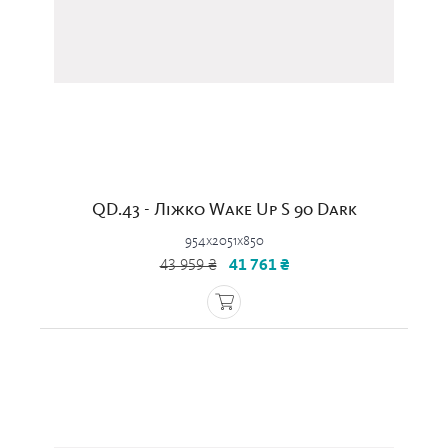
QD.43 - Ліжко Wake Up S 90 Dark
954x2051x850
43 959 ₴
41 761 ₴