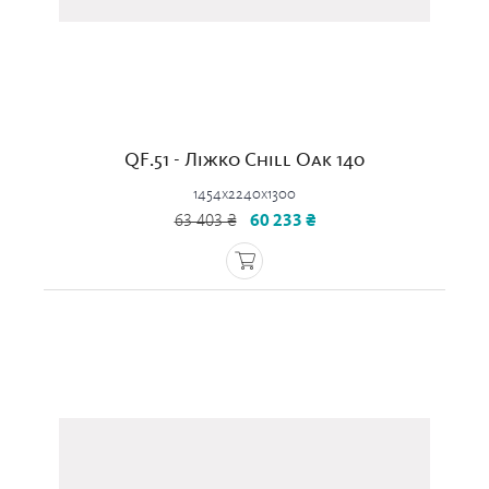
QF.51 - Ліжко Chill Oak 140
1454x2240x1300
63 403 ₴
60 233 ₴