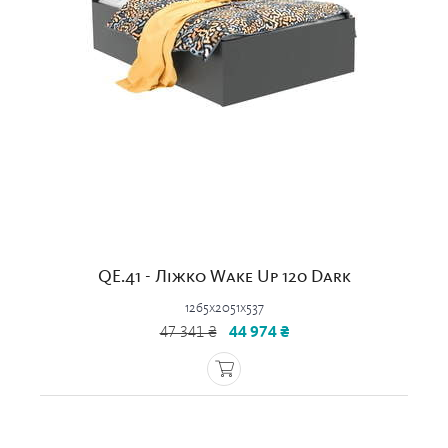
QE.41 - Ліжко Wake Up 120 Dark
1265x2051x537
47 341 ₴
44 974 ₴