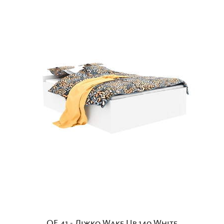
QF.41 - Ліжко Wake Up 140 White