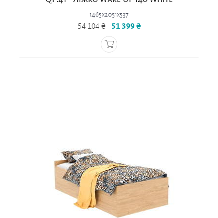
1465x2051x537
54 104 ₴
51 399 ₴