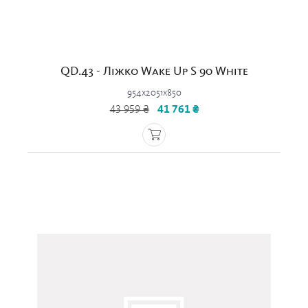
QD.43 - Ліжко Wake Up S 90 White
954x2051x850
43 959 ₴
41 761 ₴