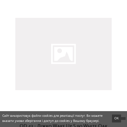
QD.43 - Ліжко Wake Up S 90 White Oak