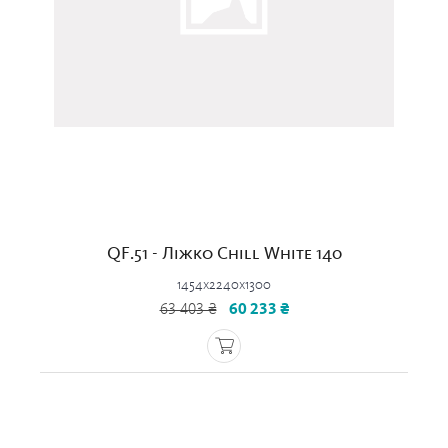
QF.51 - Ліжко Chill White 140
1454x2240x1300
63 403 ₴
60 233 ₴