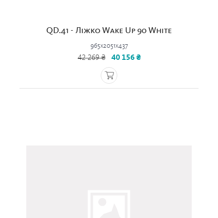
QD.41 - Ліжко Wake Up 90 White
965x2051x437
42 269 ₴
40 156 ₴