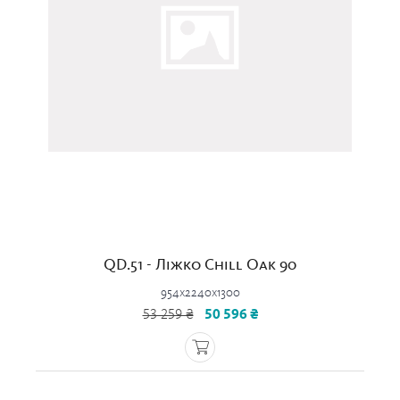
QD.51 - Ліжко Chill Oak 90
954x2240x1300
53 259 ₴
50 596 ₴