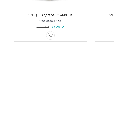
SN.43 - Гардероб P Sandline
SN.
1200x1200x2400
76 084 ₴
72 280 ₴