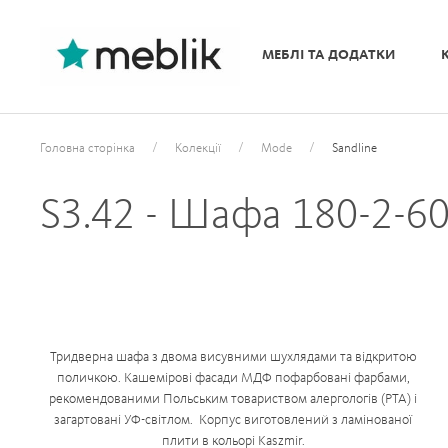
МЕБЛІ ТА ДОДАТКИ
/
/
/
Головна сторінка
Колекції
Mode
Sandline
S3.42 - Шафа 180-2-60
Тридверна шафа з двома висувними шухлядами та відкритою
поличкою. Кашемірові фасади МДФ пофарбовані фарбами,
рекомендованими Польським товариством алергологів (PTA) і
загартовані УФ-світлом. Корпус виготовлений з ламінованої
плити в кольорі Kaszmir.