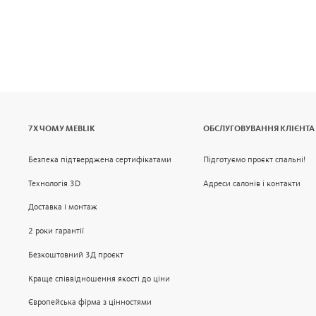
7Х ЧОМУ MEBLIK
ОБСЛУГОВУВАННЯ КЛІЄНТА
Безпека підтверджена сертифікатами
Підготуємо проєкт спальні!
Технологія 3D
Адреси салонів і контакти
Доставка і монтаж
2 роки гарантії
Безкоштовний 3Д проєкт
Краще співвідношення якості до ціни
Європейська фірма з цінностями