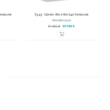
Sandline
S3.43 - Шафа 180-2-60/240 Sandline
1800x580x2400
94 682 ₴
89 948 ₴