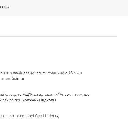
ВАННЯ
ений з ламінованої плити товщиною 18 мм з
огостійкістю.
ві фасади з МДФ, загартовані УФ-промінням, що
кість до пошкоджень і відколів.
а шафи - в кольорі Oak Lindberg.