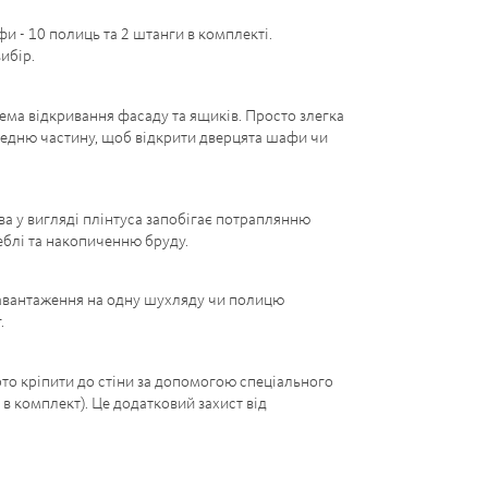
 - 10 полиць та 2 штанги в комплекті.
ибір.
ема відкривання фасаду та ящиків. Просто злегка
редню частину, щоб відкрити дверцята шафи чи
а у вигляді плінтуса запобігає потраплянню
еблі та накопиченню бруду.
вантаження на одну шухляду чи полицю
.
рто кріпити до стіни за допомогою спеціального
 в комплект). Це додатковий захист від