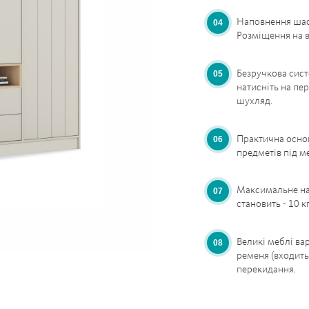
Наповнення шафи
Розміщення на в
Безручкова сист
натисніть на пе
шухляд.
Практична основ
предметів під м
Максимальне на
становить - 10 кг
Великі меблі ва
ременя (входить
перекидання.