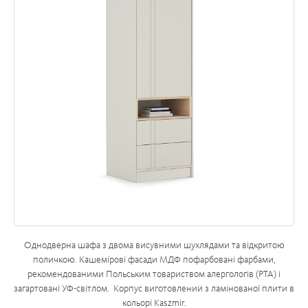
Однодверна шафа з двома висувними шухлядами та відкритою
поличкою. Кашемірові фасади МДФ пофарбовані фарбами,
рекомендованими Польським товариством алергологів (PTA) і
загартовані УФ-світлом. Корпус виготовлений з ламінованої плити в
кольорі Kaszmir.