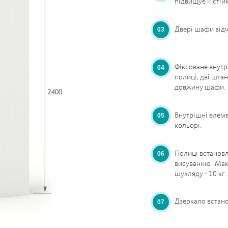
підвищує її стій
Двері шафи відч
Фіксоване внутр
полиці, дві штан
довжину шафи.
Внутрішні елеме
кольорі.
Полиці встановл
висуванню. Мак
шухляду - 10 кг.
Дзеркало встано