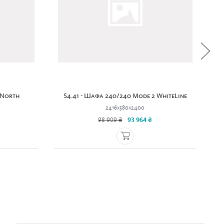
 North
S4.41 - Шафа 240/240 Mode 2 WhiteLine
2416x580x2400
98 909 ₴
93 964 ₴