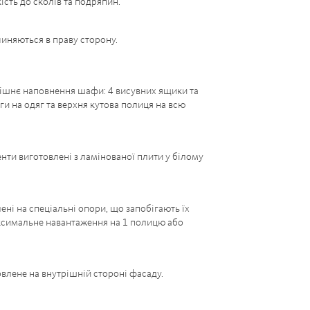
кість до сколів та подряпин.
иняються в праву сторону.
ішнє наповнення шафи: 4 висувних ящики та
ги на одяг та верхня кутова полиця на всю
нти виготовлені з ламінованої плити у білому
ені на спеціальні опори, що запобігають їх
симальне навантаження на 1 полицю або
влене на внутрішній стороні фасаду.