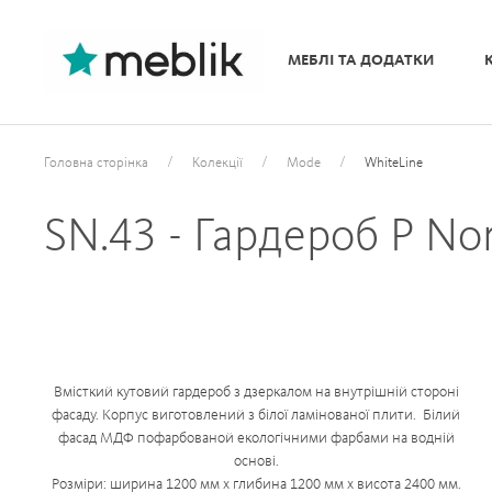
МЕБЛІ ТА ДОДАТКИ
/
/
/
Головна сторінка
Колекції
Mode
WhiteLine
SN.43 - Гардероб P No
Вмісткий кутовий гардероб з дзеркалом на внутрішній стороні
фасаду. Корпус виготовлений з білої ламінованої плити. Білий
фасад MДФ пофарбованой екологічними фарбами на водній
основі.
Розміри: ширина 1200 мм x глибина 1200 мм х висота 2400 мм.