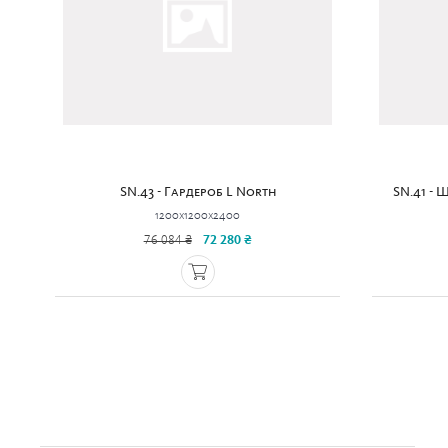
SN.43 - Гардероб L North
SN.41 - 
1200x1200x2400
76 084 ₴
72 280 ₴