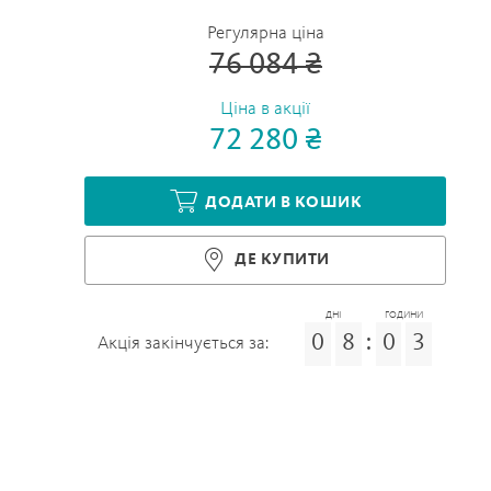
Регулярна ціна
76 084 ₴
Ціна в акції
72 280 ₴
ДОДАТИ В КОШИК
ДЕ КУПИТИ
ДНІ
ГОДИНИ
0
8
:
0
3
Акція закінчується за: