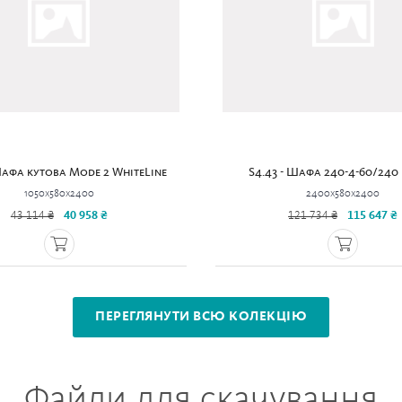
Шафа кутова Mode 2 WhiteLine
S4.43 - Шафа 240-4-60/240
1050x580x2400
2400x580x2400
43 114 ₴
40 958 ₴
121 734 ₴
115 647 ₴
ПЕРЕГЛЯНУТИ ВСЮ КОЛЕКЦІЮ
Файли для скачування