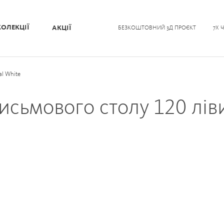
КОЛЕКЦІЇ
АКЦІЇ
БЕЗКОШТОВНИЙ 3Д ПРОЄКТ
7Х 
al White
письмового столу 120 лів