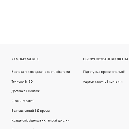
7Х ЧОМУ MEBLIK
ОБСЛУГОВУВАННЯ КЛІЄНТА
Безпека підтверджена сертифікатами
Підготуємо проєкт спальні!
Технологія 3D
Адреси салонів і контакти
Доставка і монтаж
2 роки гарантії
Безкоштовний 3Д проєкт
Краще співвідношення якості до ціни