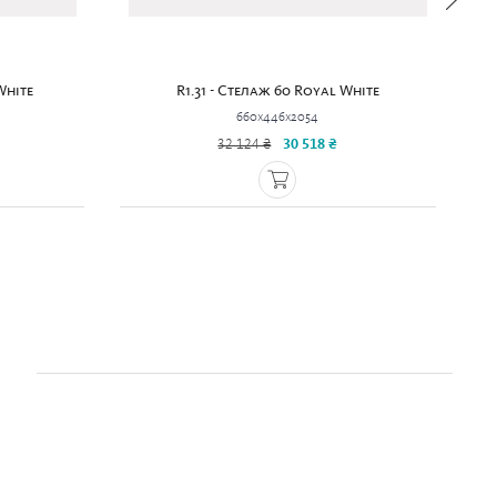
White
R1.31 - Стелаж 60 Royal White
660x446x2054
32 124 ₴
30 518 ₴