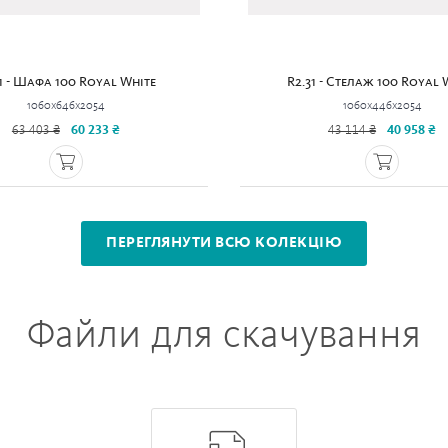
31 - Шафа 100 Royal White
R2.31 - Стелаж 100 Royal 
1060x646x2054
1060x446x2054
63 403 ₴
60 233 ₴
43 114 ₴
40 958 ₴
ПЕРЕГЛЯНУТИ ВСЮ КОЛЕКЦІЮ
Файли для скачування