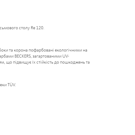
сьмового столу Re 120.
боки та корона пофарбовані екологічними на
арбами BECKERS, загартованими UV-
, що підвищує їх стійкість до пошкоджень та
еки TÜV.