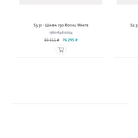
S3.31 - Шафа 150 Royal White
S2.
1560x646x2054
80 311 ₴
76 295 ₴