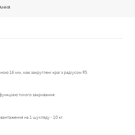
ВАННЯ
ою 16 мм, має закруглені краї з радіусом R5.
функцією тихого закривання.
антаження на 1 шухляду - 10 кг.