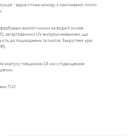
рукція - задня стінка комоду з ламінованої плити
м.
арбовані екологічними на водній основі
S, загартованими UV-випромінюванням, що
кість до пошкоджень та сколів. Закруглені краї
 R5.
та корпусу товщиною 18 мм з підвищеною
дряпин.
еки TÜV.