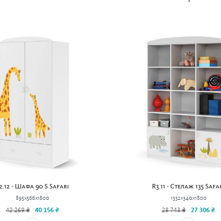
2.12 - Шафа 90 S Safari
R3.11 - Стелаж 135 Safa
895x566x1800
1332x340x1800
42 269 ₴
40 156 ₴
28 743 ₴
27 306 ₴