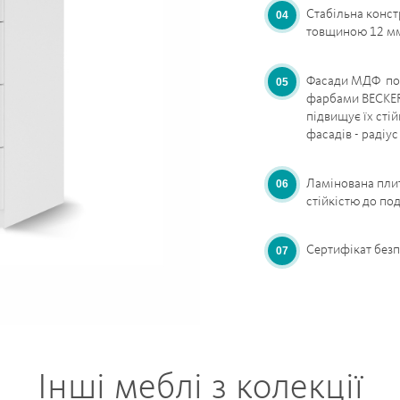
Стабільна конст
товщиною 12 м
Фасади МДФ поф
фарбами BECKER
підвищує їх стій
фасадів - радіус
Ламінована пли
стійкістю до по
Сертифікат безп
Інші меблі з колекції