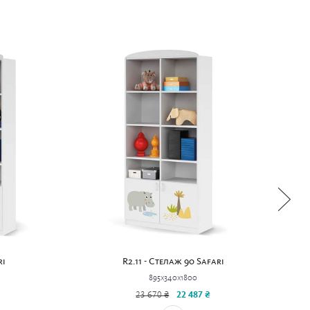
ri
R2.11 - Стелаж 90 Safari
895x340x1800
23 670 ₴
22 487 ₴