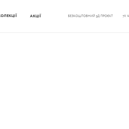
КОЛЕКЦІЇ
АКЦІЇ
БЕЗКОШТОВНИЙ 3Д ПРОЄКТ
7Х 
i