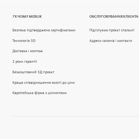
7Х ЧОМУ MEBLIK
ОБСЛУГОВУВАННЯ КЛІЄНТА
Безпека підтверджена сертифікатами
Підготуємо проєкт спальні!
Технологія 3D
Адреси салонів і контакти
Доставка і монтаж
2 роки гарантії
Безкоштовний 3Д проєкт
Краще співвідношення якості до ціни
Європейська фірма з цінностями