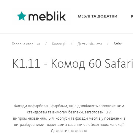
МЕБЛІ ТА ДОДАТКИ
/
/
/
Головна сторінка
Колекції
Дитячі кімнати
Safari
K1.11 - Комод 60 Safar
Фасади пофарбовані фарбами, які відповідають європейським
стандартам та вимогам безпеки, загартовані UV-
випромінюванням. Білі корпуси та фасади меблів у поєднанні з
вигравіруваними тваринами з саванни є леймотивом колекції.
Декоративна корона.