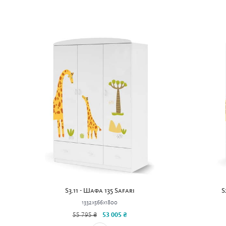
S3.11 - Шафа 135 Safari
S
1332x566x1800
55 795 ₴
53 005 ₴