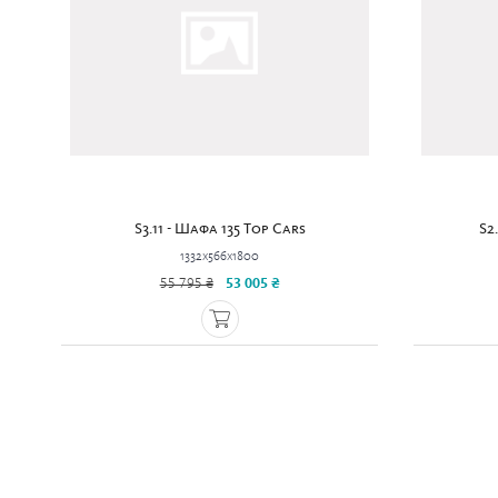
S3.11 - Шафа 135 Top Cars
S2
1332x566x1800
55 795 ₴
53 005 ₴