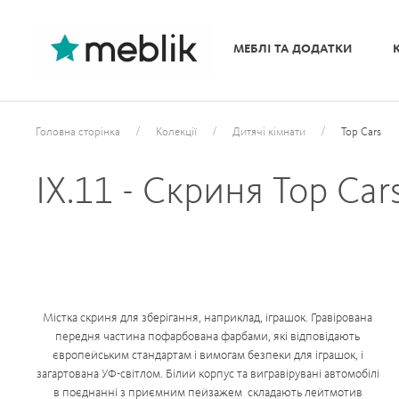
МЕБЛІ ТА ДОДАТКИ
/
/
/
Головна сторінка
Колекції
Дитячі кімнати
Top Cars
IX.11 - Скриня Top Car
Містка скриня для зберігання, наприклад, іграшок. Гравірована
передня частина пофарбована фарбами, які відповідають
європейським стандартам і вимогам безпеки для іграшок, і
загартована УФ-світлом. Білий корпус та вигравірувані автомобілі
в поєднанні з приємним пейзажем складають лейтмотив