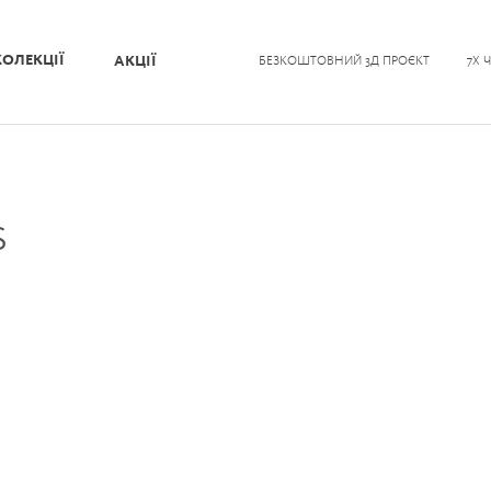
КОЛЕКЦІЇ
АКЦІЇ
БЕЗКОШТОВНИЙ 3Д ПРОЄКТ
7Х 
s