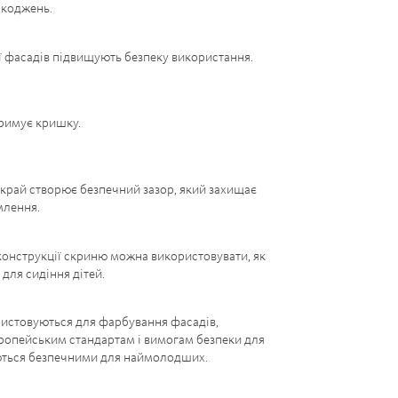
шкоджень.
ї фасадів підвищують безпеку використання.
тримує кришку.
край створює безпечний зазор, який захищає
млення.
конструкції скриню можна використовувати, як
для сидіння дітей.
ристовуються для фарбування фасадів,
ропейським стандартам і вимогам безпеки для
ються безпечними для наймолодших.