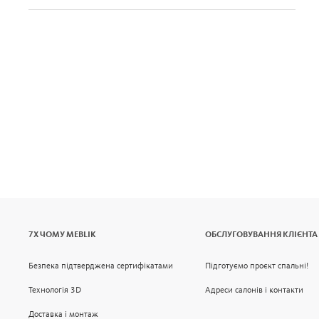
7Х ЧОМУ MEBLIK
ОБСЛУГОВУВАННЯ КЛІЄНТА
Безпека підтверджена сертифікатами
Підготуємо проєкт спальні!
Технологія 3D
Адреси салонів і контакти
Доставка і монтаж