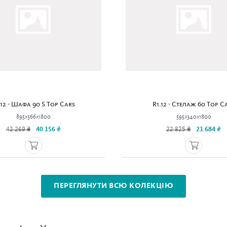
.12 - Шафа 90 S Top Cars
R1.12 - Стелаж 60 Top C
895x566x1800
595x340x1800
42 269 ₴
40 156 ₴
22 825 ₴
21 684 ₴
ПЕРЕГЛЯНУТИ ВСЮ КОЛЕКЦІЮ