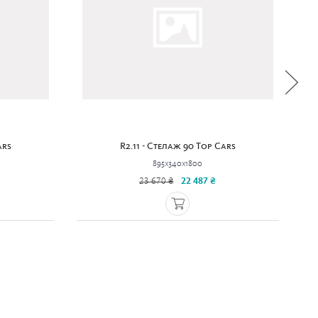
ars
R2.11 - Стелаж 90 Top Cars
895x340x1800
23 670 ₴
22 487 ₴