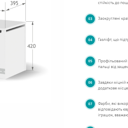
стійкість до по
Заокруглені кра
Газліфт, що під
Профільований 
пальці від заще
Завдяки міцній 
додаткове місце 
Фарби, які вико
відповідають єв
іграшок, вважа