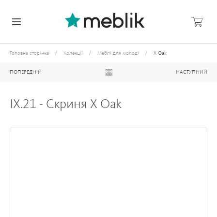
/
/
/
Головна сторінка
Колекції
Меблі для молоді
X Oak
ПОПЕРЕДНІЙ
НАСТУПНИЙ
IX.21 - Скриня X Oak