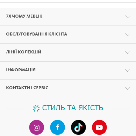
7Х ЧОМУ MEBLIK
ОБСЛУГОВУВАННЯ КЛІЄНТА
Формат:
PDF
ЛІНІЇ КОЛЕКЦІЙ
ІНФОРМАЦІЯ
X Grey
КОНТАКТИ І СЕРВІС
СТИЛЬ ТА ЯКІСТЬ
SP.21 - Шафа-купе 160 X Oak
Петлі з функцією тихого закривання.
1600x600x2100
74 393 ₴
70 673 ₴
Фасад пофарбований екологічними на