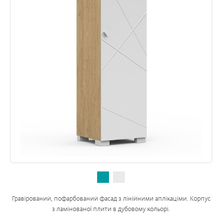
Гравірований, пофарбований фасад з лінійними аплікаціми. Корпус
з ламінованої плити в дубовому кольорі.