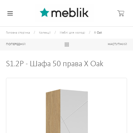
/
/
/
Головна сторінка
Колекції
Меблі для молоді
X Oak
ПОПЕРЕДНІЙ
НАСТУПНИЙ
S1.2P - Шафа 50 права X Oak