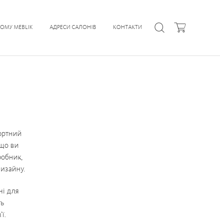
ЧОМУ MEBLIK
АДРЕСИ САЛОНІВ
КОНТАКТИ
ортний
кщо ви
обник
,
дизайну.
ні для
ть
ї.