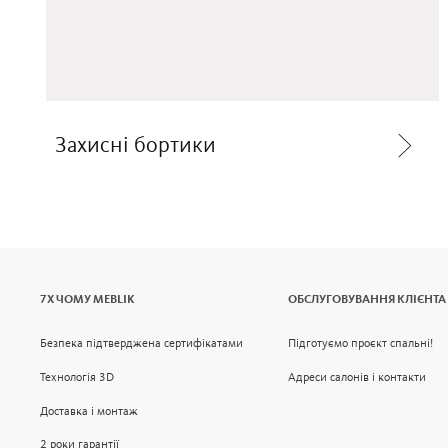
Захисні бортики
7Х ЧОМУ MEBLIK
ОБСЛУГОВУВАННЯ КЛІЄНТА
Безпека підтверджена сертифікатами
Підготуємо проєкт спальні!
Технологія 3D
Адреси салонів і контакти
Доставка і монтаж
2 роки гарантії