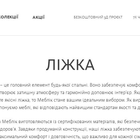
КОЛЕКЦІЇ
АКЦІЇ
БЕЗКОШТОВНИЙ 3Д ПРОЄКТ
7Х 
ЛІЖКА
 – це головний елемент будь-якої спальні. Воно забезпечує комф
створює затишну атмосферу та гармонійно доповнює інтер’єр. Я
те
якісні ліжка
, то
Меблік
стане вашим ідеальним вибором. Як
вир
онуємо меблі, які відповідають найвищим стандартам якості та 
 Меблік виготовляються із сертифікованих матеріалів, які безпеч
доров’я. Завдяки продуманій конструкції, наші ліжка забезпечую
аксимальний комфорт і довговічність, що важливо для кожної сім’