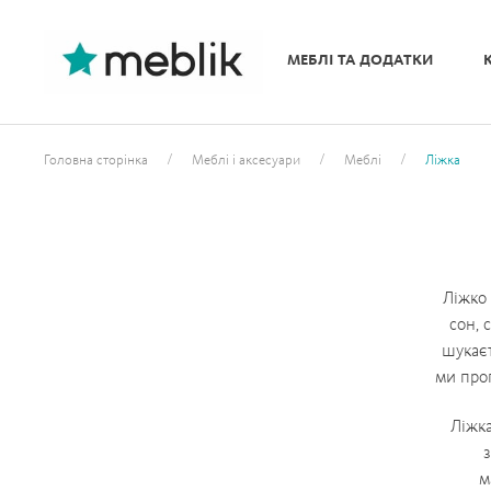
МЕБЛІ ТА ДОДАТКИ
/
/
/
Головна сторінка
Меблі і аксесуари
Меблі
Ліжка
Ліжко
сон, 
шукає
ми проп
Ліжка
з
м