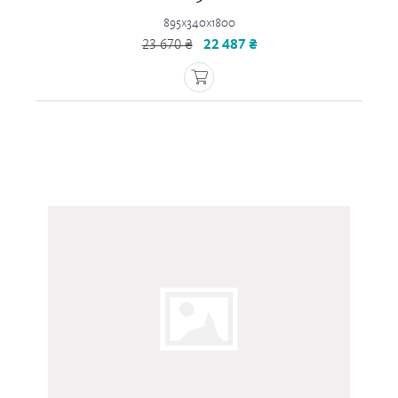
895x340x1800
23 670 ₴
22 487 ₴