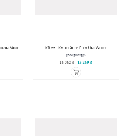
shion Mint
KB.22 - Контейнер Flex Uni White
500x500x558
16 062 ₴
15 259 ₴