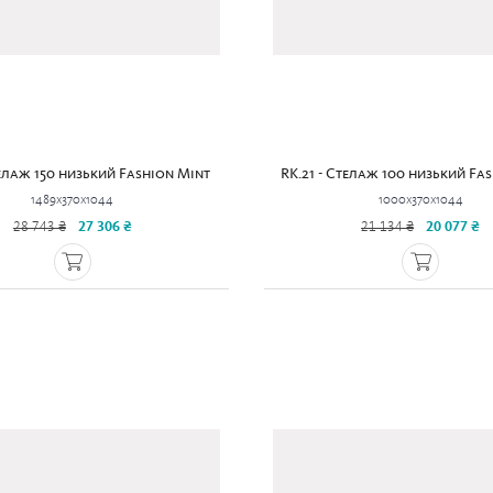
телаж 150 низький Fashion Mint
RK.21 - Стелаж 100 низький Fa
1489x370x1044
1000x370x1044
28 743 ₴
27 306 ₴
21 134 ₴
20 077 ₴