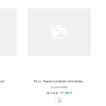
int
TK.21 - Ліжко з м'яким узголів'ям...
2110x1010x860
28 743 ₴
27 306 ₴