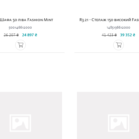
- Шафа 50 ліва Fashion Mint
R3.21 - Стелаж 150 високий Fa
500x466x2000
1485x366x2000
26 207 ₴
24 897 ₴
41 423 ₴
39 352 ₴