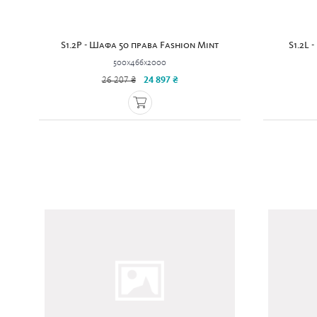
S1.2P - Шафа 50 права Fashion Mint
S1.2L 
500x466x2000
26 207 ₴
24 897 ₴