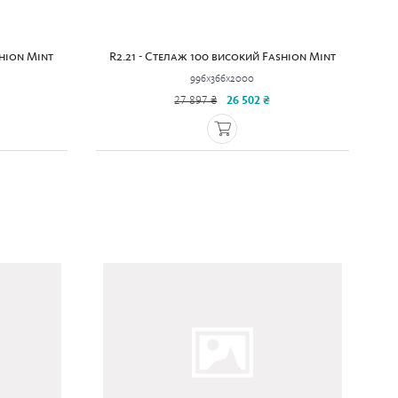
shion Mint
R2.21 - Стелаж 100 високий Fashion Mint
996x366x2000
27 897 ₴
26 502 ₴