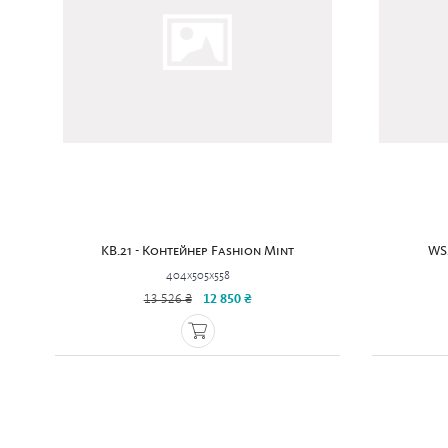
KB.21 - Контейнер Fashion Mint
WS
404x505x558
13 526 ₴
12 850 ₴