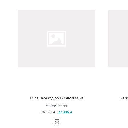
K2.21 - Комод 90 Fashion Mint
K1.2
900x450x1044
28 743 ₴
27 306 ₴