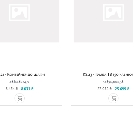
.21 - Контейнер до шафи
KS.23 - Тумба ТВ 150 Fashio
468x460x472
1489x500x558
8 454 ₴
8 031 ₴
27 052 ₴
25 699 ₴