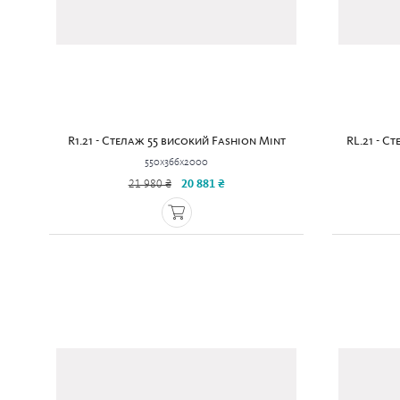
R1.21 - Стелаж 55 високий Fashion Mint
RL.21 - С
550x366x2000
21 980 ₴
20 881 ₴