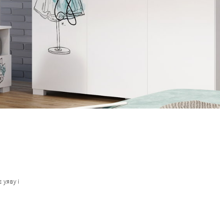
 уяву і