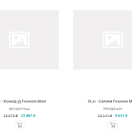
1 - Комод 55 Fashion Mint
IX.21 - Скриня Fashion M
550x450x1044
700x395x420
23 670 ₴
22 487 ₴
10 144 ₴
9 637 ₴