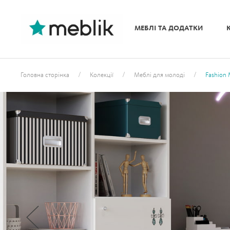
МЕБЛІ ТА ДОДАТКИ
/
/
/
Головна сторінка
Колекції
Меблі для молоді
Fashion 